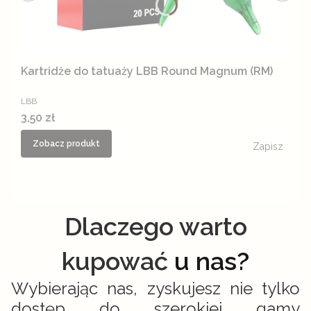
Kartridże do tatuaży LBB Round Magnum (RM)
PRODUCENT
LBB
Cena
3,50 zł
Zobacz produkt
Zapisz
Dlaczego warto
kupować
u nas?
Wybierając nas, zyskujesz nie tylko
dostęp do szerokiej gamy