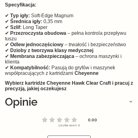
Specyfikacja:
✔
Typ igły:
Soft-Edge Magnum
✔
Średnica igły:
0,35 mm
✔
Szlif:
Long Taper
✔
Przezroczysta obudowa
– pełna kontrola przepływu
tuszu
✔
Odlew jednoczęściowy
– trwałość i bezpieczeństwo
✔
Dzioby z tworzywa klasy medycznej
✔
Membrana zabezpieczająca
– ochrona maszynki i
klienta
✔
Kompatybilność:
Pasują do gryfów i maszynek
współpracujących z kartridżami
Cheyenne
Wybierz kartridże Cheyenne Hawk Clear Craft i pracuj z
precyzją, jakiej oczekujesz
Opinie
0.00
Liczba ocen: 0