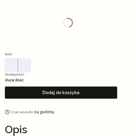
Wybierz wariant produktu:
Poszczególne warianty mogą różnić się ceną
*
Rozmiar
17-magnum-se
23-magnum-se
Ilość
Dostępność:
duża ilość
Dodaj do koszyka
Czas wysyłki:
24 godziny
Opis