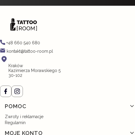
+48 660 540 680
kontakt@tattoo-room.pl
Kraków
Kazimierza Morawskiego 5
30-102
Linki w stopce
POMOC
Zwroty i reklamacje
Regulamin
MOJE KONTO