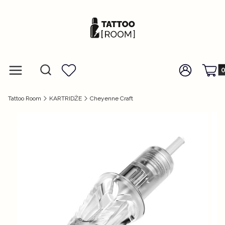
Prod
Otwórz wyszukiwarkę
Szukaj
Menu
Ulubione
Zaloguj się
Koszy
Tattoo Room
KARTRIDŻE
Cheyenne Craft