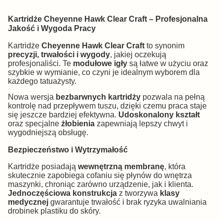
Kartridże Cheyenne Hawk Clear Craft – Profesjonalna
Jakość i Wygoda Pracy
Kartridże
Cheyenne Hawk Clear Craft
to synonim
precyzji, trwałości i wygody
, jakiej oczekują
profesjonaliści. Te
modułowe igły
są łatwe w użyciu oraz
szybkie w wymianie, co czyni je idealnym wyborem dla
każdego tatuażysty.
Nowa wersja
bezbarwnych kartridży
pozwala na pełną
kontrolę nad przepływem tuszu, dzięki czemu praca staje
się jeszcze bardziej efektywna.
Udoskonalony kształt
oraz specjalne
żłobienia
zapewniają lepszy chwyt i
wygodniejszą obsługę.
Bezpieczeństwo i Wytrzymałość
Kartridże posiadają
wewnętrzną membranę
, która
skutecznie zapobiega cofaniu się płynów do wnętrza
maszynki, chroniąc zarówno urządzenie, jak i klienta.
Jednoczęściowa konstrukcja
z tworzywa
klasy
medycznej
gwarantuje trwałość i brak ryzyka uwalniania
drobinek plastiku do skóry.