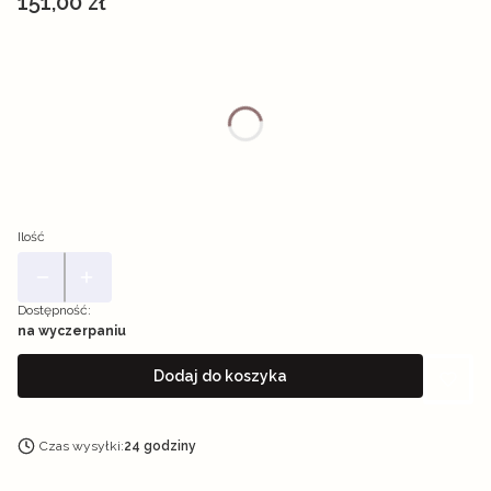
Cena
151,00 zł
Wybierz wariant produktu:
Poszczególne warianty mogą różnić się ceną
*
Ilość
1 arkusz
100 arkuszy / pudełko
Ilość
Dostępność:
na wyczerpaniu
Dodaj do koszyka
Czas wysyłki:
24 godziny