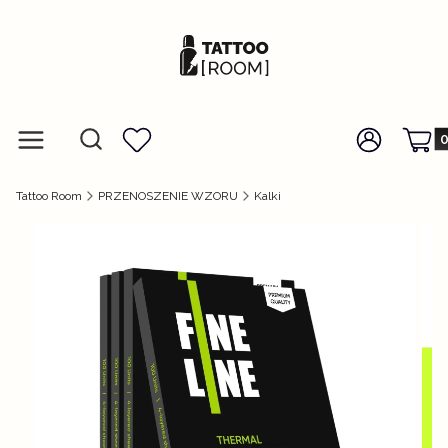
Prod
Otwórz wyszukiwarkę
Szukaj
Menu
Ulubione
Zaloguj się
Koszy
Tattoo Room
PRZENOSZENIE WZORU
Kalki