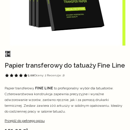
Papier transferowy do tatuaży Fine Line
5.00
(Oceny: 2 Recenzje: 2)
Papier transferowy
FINE LINE
to profesjonalny wybór dla tatuatorów.
Czterowarstwowa konstrukcja zapewnia precyzyjne i wyraźne
odwzorowanie wzorów, zarówno ręcznie, jak i za pomocą drukarki
termicznej. Zestaw zawiera 100 arkuszy w solidnym opakowaniu. Idealny
do codziennej pracy w salonie tatuażu.
Przejdź do pełnego opisu