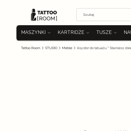
MASZYNKI
KARTRIDŻE
TUSZE
NA
Tattoo Room
STUDIO
Meble
Asystor do tatuażu " Stainless stee