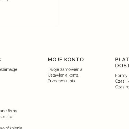
w stopce
C
MOJE KONTO
PŁAT
DOS
eklamacje
Twoje zamówienia
n
Ustawienia konta
Formy 
Przechowalnia
Czas i
Czas re
dane firmy
ustmate
 wyróżnienia