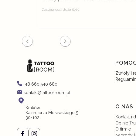
Dostępność:
duża ilość
ZOBACZ PRODUKT
Linki 
POMO
Zwroty i r
Regulami
+48 660 540 680
kontakt@tattoo-room.pl
O NAS
Kraków
Kazimierza Morawskiego 5
Kontakt i 
30-102
Opinie Tr
O firmie
Nagrody i