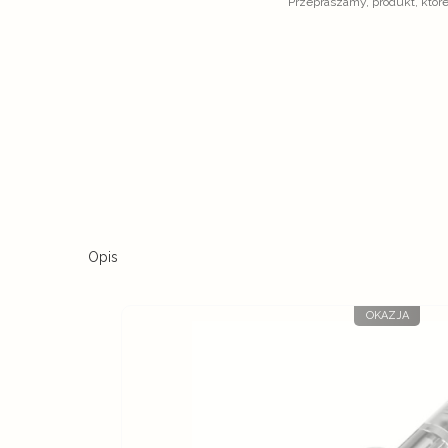
Przepraszamy, produkt, które
Opis
OKAZJA