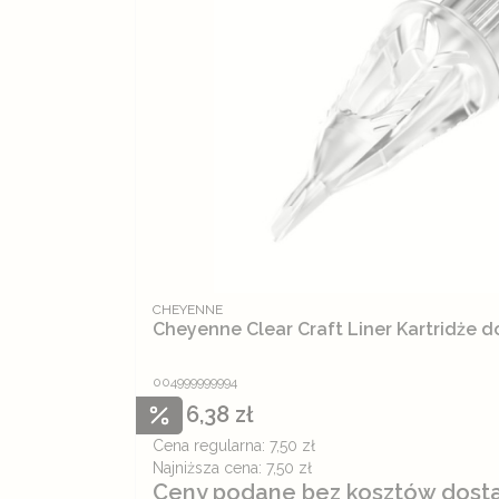
PRODUCENT
CHEYENNE
Cheyenne Clear Craft Liner Ka
004999999994
6,38 zł
Cena promocyjna
Cena regularna:
7,50 zł
Najniższa cena:
7,50 zł
Ceny podane bez kosztów dost