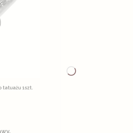
rtridże do tatuażu 1szt.
awy.