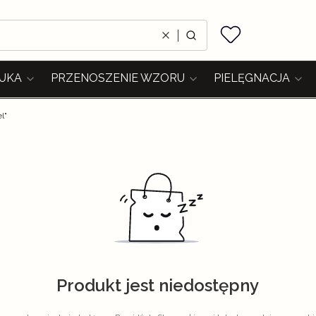
Ulubione
Wyczyść
Szukaj
UKA
PRZENOSZENIE WZORU
PIELĘGNACJA
l"
Produkt jest niedostępny