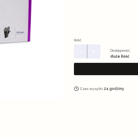
*
Rozmiar
XS
L
Ilość
Dostępność:
duża ilość
Czas wysyłki:
24 godziny