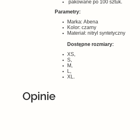
pakowane po 100 sztuk.
Parametry:
Marka: Abena
Kolor: czarny
Materiał: nitryl syntetyczny
Dostępne rozmiary:
XS,
S,
M,
L,
XL.
Opinie