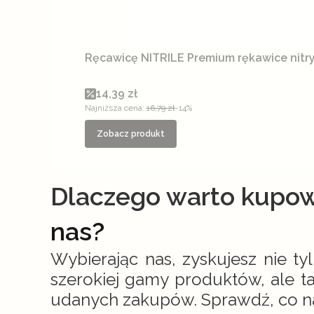
Ręcawicę NITRILE Premium rękawice nit
Cena promocyjna
14,39 zł
Najniższa cena:
16,79 zł
-14%
Zobacz produkt
Dlaczego warto kupo
nas?
Wybierając nas, zyskujesz nie ty
szerokiej gamy produktów, ale 
udanych zakupów. Sprawdź, co na