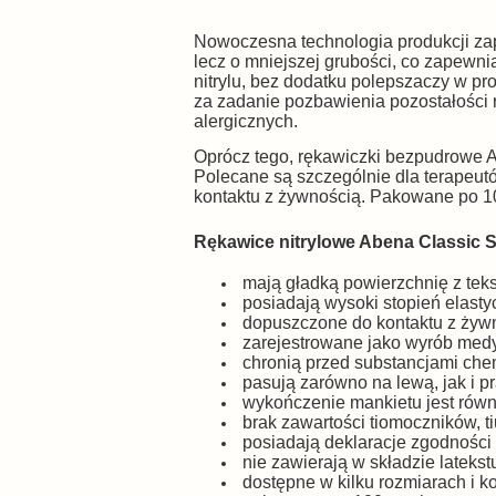
Nowoczesna technologia produkcji za
lecz o mniejszej grubości, co zapewn
nitrylu, bez dodatku polepszaczy w pr
za zadanie pozbawienia pozostałości r
alergicznych.
Oprócz tego, rękawiczki bezpudrowe 
Polecane są szczególnie dla terapeutó
kontaktu z żywnością. Pakowane po 10
Rękawice nitrylowe Abena Classic S
mają gładką powierzchnię z tek
posiadają wysoki stopień elasty
dopuszczone do kontaktu z żyw
zarejestrowane jako wyrób med
chronią przed substancjami che
pasują zarówno na lewą, jak i p
wykończenie mankietu jest równ
brak zawartości tiomoczników, tiu
posiadają deklaracje zgodności
nie zawierają w składzie latekst
dostępne w kilku rozmiarach i ko