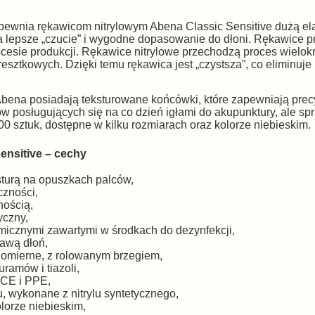
pewnia rękawicom nitrylowym Abena Classic Sensitive dużą el
ia lepsze „czucie” i wygodne dopasowanie do dłoni. Rękawice 
ocesie produkcji. Rękawice nitrylowe przechodzą proces wielok
esztkowych. Dzięki temu rękawica jest „czystsza”, co eliminuje
Abena posiadają teksturowane końcówki, które zapewniają pre
w posługujących się na co dzień igłami do akupunktury, ale s
0 sztuk, dostępne w kilku rozmiarach oraz kolorze niebieskim.
ensitive – cechy
sturą na opuszkach palców,
czności,
nością,
yczny,
micznymi zawartymi w środkach do dezynfekcji,
rawą dłoń,
omierne, z rolowanym brzegiem,
ramów i tiazoli,
 CE i PPE,
u, wykonane z nitrylu syntetycznego,
lorze niebieskim,