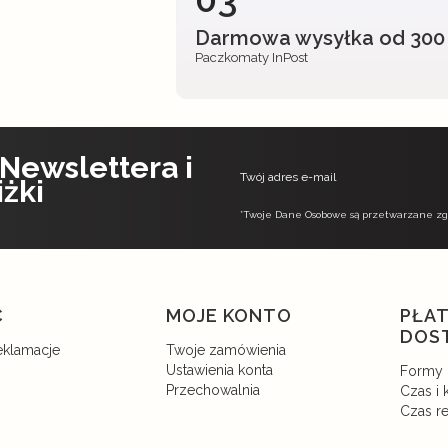
Darmowa wysyłka od 300 
Paczkomaty InPost
 Newslettera i
Twój adres e-mail
iżki
*Twoje Dane Osobowe są przetwarzane zgod
w stopce
C
MOJE KONTO
PŁAT
DOS
eklamacje
Twoje zamówienia
n
Ustawienia konta
Formy 
Przechowalnia
Czas i
Czas re