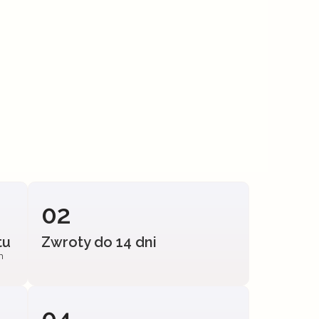
02
tu
Zwroty do 14 dni
h
04