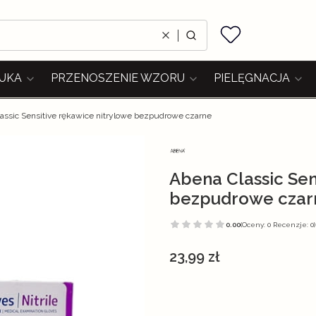
Ulubione
Wyczyść
Szukaj
UKA
PRZENOSZENIE WZORU
PIELĘGNACJA
assic Sensitive rękawice nitrylowe bezpudrowe czarne
Abena Classic Sen
bezpudrowe czar
0.00
(Oceny: 0 Recenzje: 0)
Cena
23,99 zł
Wybierz wariant produktu:
Poszczególne warianty mogą różnić s