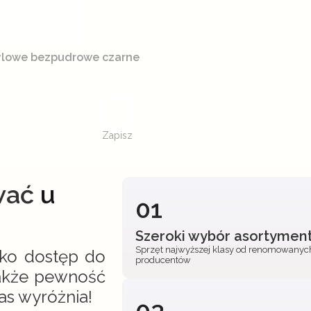
rylowe bezpudrowe czarne
Zapisz
wać
u
01
Szeroki wybór asortymen
Sprzęt najwyższej klasy od renomowanyc
lko dostęp do
producentów
także pewność
s wyróżnia!
03