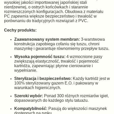
wysokiej jakości importowanej japońskiej stali
nierdzewnej, o ostrych końcówkach i starannie
rozmieszczonych konfiguracjach. Obudowa z materiału
PC zapewnia większe bezpieczeństwo i trwałość w
porównaniu do tradycyjnych rozwiązań z PVC.
Cechy produktu:
Zaawansowany system membran:
3-warstwowa
konstrukcja zapobiega cofaniu się tuszu, chroni
maszynkę i gwarantuje równomierny przepływ tuszu.
Wysoka pojemność tuszu:
4 wzmocnione pasy
zwiększają elastyczność, trwałość i pojemność
kartridża, zapewniając płynne cieniowanie i
wypełnianie.
Sterylizacja i bezpieczeństwo:
Każdy kartridż jest w
100% sterylizowany gazem E.O. i pakowany w
warunkach higienicznych.
Szeroki wybór:
Ponad 300 różnych rozmiarów igieł,
dopasowanych do każdego stylu tatuażu.
Kompatybilność:
Pasują do większości maszynek
dostępnych na rynku.