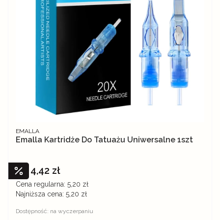
PRODUCENT
EMALLA
Emalla Kartridże Do Tatuażu Uniwersalne 1szt
4,42 zł
Cena promocyjna
Cena regularna:
5,20 zł
Najniższa cena:
5,20 zł
Dostępność:
na wyczerpaniu