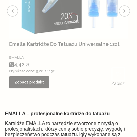
Emalla Kartridże Do Tatuażu Uniwersalne 1szt
PRODUCENT
EMALLA
Cena promocyjna
4,42 zł
Najniższa cena:
5,20 zł
-15%
Zobacz produkt
Zapisz
EMALLA – profesjonalne kartridże do tatuażu
Kartridże EMALLA to narzędzie stworzone z myślą o
profesjonalistach, którzy cenią sobie precyzję, wygodę i
bezpieczeństwo podczas tatuażu. Igły wykonane są z