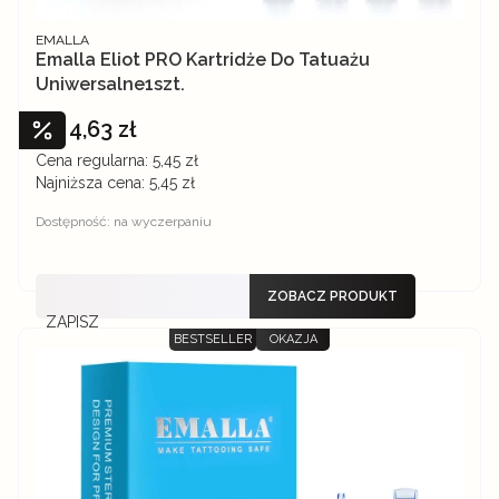
PRODUCENT
EMALLA
Emalla Eliot PRO Kartridże Do Tatuażu
Uniwersalne1szt.
4,63 zł
Cena promocyjna
Cena regularna:
5,45 zł
Najniższa cena:
5,45 zł
Dostępność:
na wyczerpaniu
ZOBACZ PRODUKT
ZAPISZ
BESTSELLER
OKAZJA