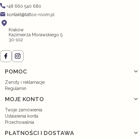
+48 660 540 680
kontakt@tattoo-room.pl
Kraków
Kazimierza Morawskiego 5
30-102
Linki w stopce
POMOC
Zwroty i reklamacje
Regulamin
MOJE KONTO
Twoje zamówienia
Ustawienia konta
Przechowalnia
PŁATNOŚCI I DOSTAWA