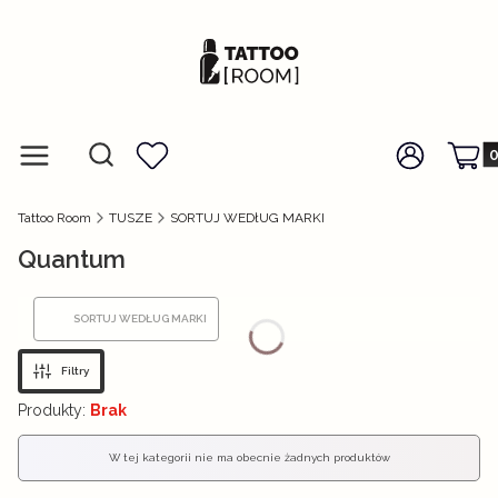
Prod
Otwórz wyszukiwarkę
Szukaj
Menu
Ulubione
Zaloguj się
Koszy
Tattoo Room
TUSZE
SORTUJ WEDłUG MARKI
Quantum
SORTUJ WEDŁUG MARKI
Filtry
Produkty:
Brak
Lista produktów
W tej kategorii nie ma obecnie żadnych produktów