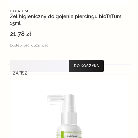
PRODUCENT
BIOTATUM
Żel higieniczny do gojenia piercingu bioTaTum
15ml
21,78 zł
Cena
Dostępność:
duża ilość
DO KOSZYKA
ZAPISZ