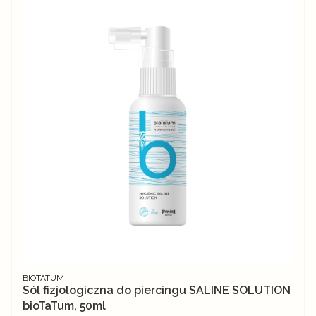
PRODUCENT
BIOTATUM
Sól fizjologiczna do piercingu SALINE SOLUTION
bioTaTum, 50ml