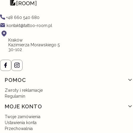
+48 660 540 680
kontakt@tattoo-room.pl
Kraków
Kazimierza Morawskiego 5
30-102
Linki w stopce
POMOC
Zwroty i reklamacje
Regulamin
MOJE KONTO
Twoje zamówienia
Ustawienia konta
Przechowalnia