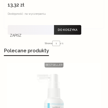
13,32 zł
Cena
Dostępność:
na wyczerpaniu
DO KOSZYKA
ZAPISZ
Strona
z 1
Polecane produkty
BESTSELLER