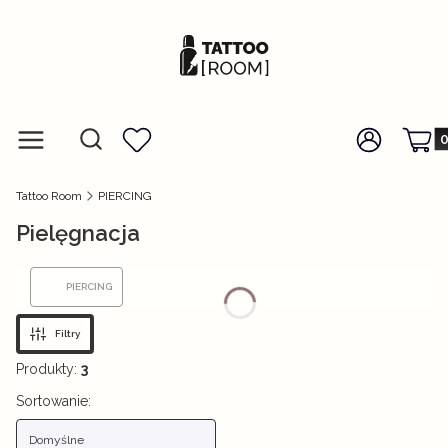
Prod
Otwórz wyszukiwarkę
Szukaj
Menu
Ulubione
Zaloguj się
Koszy
Tattoo Room
PIERCING
Pielęgnacja
PIERCING
Filtry
Produkty:
3
Lista produktów
Sortowanie:
Domyślne