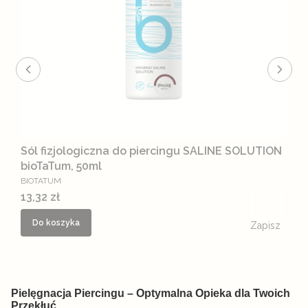
Sól fizjologiczna do piercingu SALINE SOLUTION
bioTaTum, 50ml
PRODUCENT
BIOTATUM
Cena
13,32 zł
Do koszyka
Zapisz
Pielęgnacja Piercingu – Optymalna Opieka dla Twoich
Przekłuć