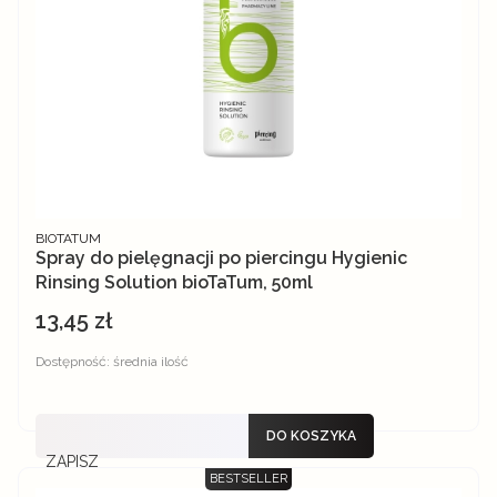
PRODUCENT
BIOTATUM
Spray do pielęgnacji po piercingu Hygienic
Rinsing Solution bioTaTum, 50ml
13,45 zł
Cena
Dostępność:
średnia ilość
DO KOSZYKA
ZAPISZ
BESTSELLER