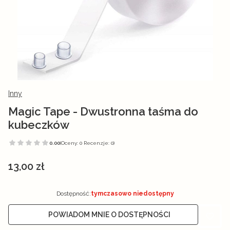
Inny
Magic Tape - Dwustronna taśma do
kubeczków
0.00
(Oceny: 0 Recenzje: 0)
Cena
13,00 zł
Dostępność:
tymczasowo niedostępny
POWIADOM MNIE O DOSTĘPNOŚCI