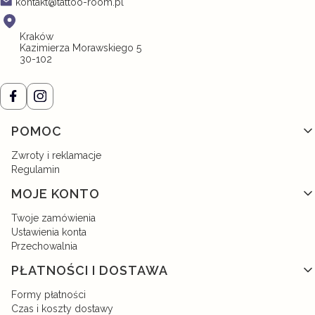
kontakt@tattoo-room.pl
Kraków
Kazimierza Morawskiego 5
30-102
Linki w stopce
POMOC
Zwroty i reklamacje
Regulamin
MOJE KONTO
Twoje zamówienia
Ustawienia konta
Przechowalnia
PŁATNOŚCI I DOSTAWA
Formy płatności
Czas i koszty dostawy