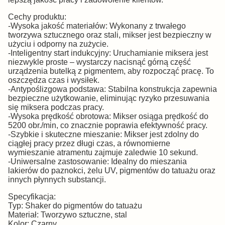
Cechy produktu:
-Wysoka jakość materiałów: Wykonany z trwałego
tworzywa sztucznego oraz stali, mikser jest bezpieczny w
użyciu i odporny na zużycie.
-Inteligentny start indukcyjny: Uruchamianie miksera jest
niezwykle proste – wystarczy nacisnąć górną część
urządzenia butelką z pigmentem, aby rozpocząć pracę. To
oszczędza czas i wysiłek.
-Antypoślizgowa podstawa: Stabilna konstrukcja zapewnia
bezpieczne użytkowanie, eliminując ryzyko przesuwania
się miksera podczas pracy.
-Wysoka prędkość obrotowa: Mikser osiąga prędkość do
5200 obr./min, co znacznie poprawia efektywność pracy.
-Szybkie i skuteczne mieszanie: Mikser jest zdolny do
ciągłej pracy przez długi czas, a równomierne
wymieszanie atramentu zajmuje zaledwie 10 sekund.
-Uniwersalne zastosowanie: Idealny do mieszania
lakierów do paznokci, żelu UV, pigmentów do tatuażu oraz
innych płynnych substancji.
Specyfikacja:
Typ: Shaker do pigmentów do tatuażu
Materiał: Tworzywo sztuczne, stal
Kolor: Czarny