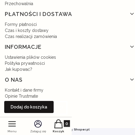
Przechowalnia
PŁATNOŚCI I DOSTAWA
Formy płatności
Czas i koszty dostawy
Czas realizacji zamówienia
INFORMACJE
Ustawienia plików cookies
Polityka prywatności
Jak kupować?
O NAS
Kontakt i dane firmy
Opinie Trustmate
O firmie
Dodaj do koszyka
Nagrody i wyróżnienia
Produkty w koszyku: 0. Zobacz szczegół
Sklep internetowy
Shoper.pl
Menu
Zaloguj się
Koszyk