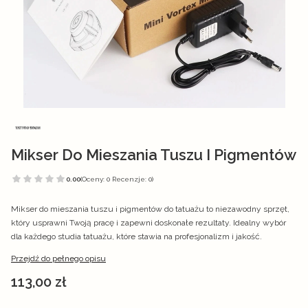
Mikser Do Mieszania Tuszu I Pigmentów
0.00
(Oceny: 0 Recenzje: 0)
Mikser do mieszania tuszu i pigmentów do tatuażu to niezawodny sprzęt,
który usprawni Twoją pracę i zapewni doskonałe rezultaty. Idealny wybór
dla każdego studia tatuażu, które stawia na profesjonalizm i jakość.
Przejdź do pełnego opisu
Cena
113,00 zł