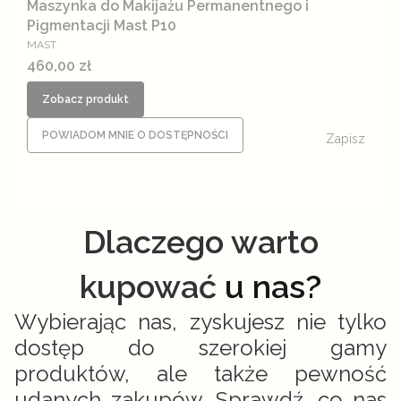
Maszynka do Makijażu Permanentnego i
Pigmentacji Mast P10
PRODUCENT
MAST
Cena
460,00 zł
Zobacz produkt
POWIADOM MNIE O DOSTĘPNOŚCI
Zapisz
Dlaczego warto
kupować
u nas?
Wybierając nas, zyskujesz nie tylko
dostęp do szerokiej gamy
produktów, ale także pewność
udanych zakupów. Sprawdź, co nas