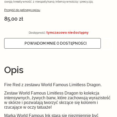
swoją kreatywność z niespotykaną intensywnością i precyzją.
Przejdź do pełnego opisu
Cena
85,00 zł
Dostępność:
tymczasowo niedostępny
POWIADOM MNIE O DOSTĘPNOŚCI
Opis
Fire Red z zestawu World Famous Limitless Dragon.
Zestaw World Famous Limitless Dragon to kolekcja
intensywnych, żywych barw, które zachowują wyrazistość
w skórze i pozwalają tworzyć skrzące się kolorem i
rzucające w oczy tatuaże!
Marka World Famous Ink stara się niezmiennie być