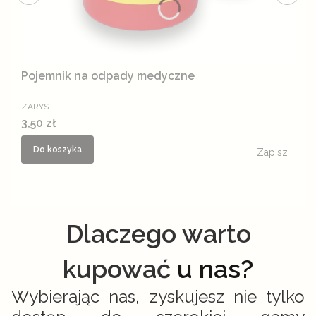
Pojemnik na odpady medyczne
PRODUCENT
ZARYS
Cena
3,50 zł
Do koszyka
Zapisz
Dlaczego warto
kupować
u nas?
Wybierając nas, zyskujesz nie tylko