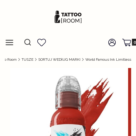
Prod
Otwórz wyszukiwarkę
Szukaj
Menu
Ulubione
Zaloguj się
Koszy
attoo Room
TUSZE
SORTUJ WEDłUG MARKI
World Famous Ink Limitless