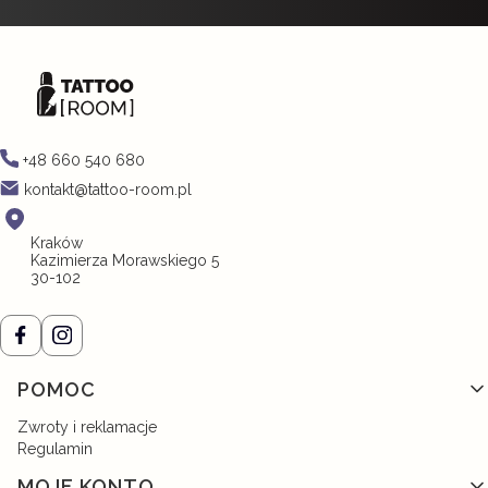
+48 660 540 680
kontakt@tattoo-room.pl
Kraków
Kazimierza Morawskiego 5
30-102
Linki w stopce
POMOC
Zwroty i reklamacje
Regulamin
MOJE KONTO