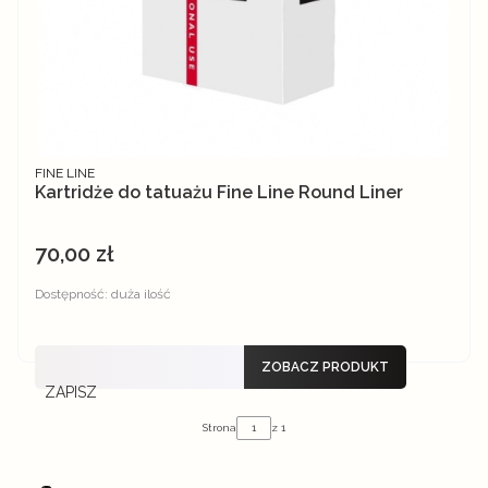
PRODUCENT
FINE LINE
Kartridże do tatuażu Fine Line Round Liner
70,00 zł
Cena
Dostępność:
duża ilość
ZOBACZ PRODUKT
ZAPISZ
Strona
z 1