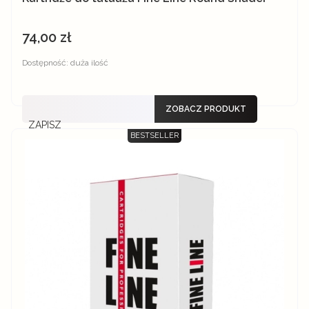
74,00 zł
Cena
Dostępność:
duża ilość
ZOBACZ PRODUKT
ZAPISZ
BESTSELLER