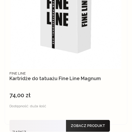
PRODUCENT
FINE LINE
Kartridże do tatuażu Fine Line Magnum
74,00 zł
Cena
Dostępność:
duża ilość
ZOBACZ PRODUKT