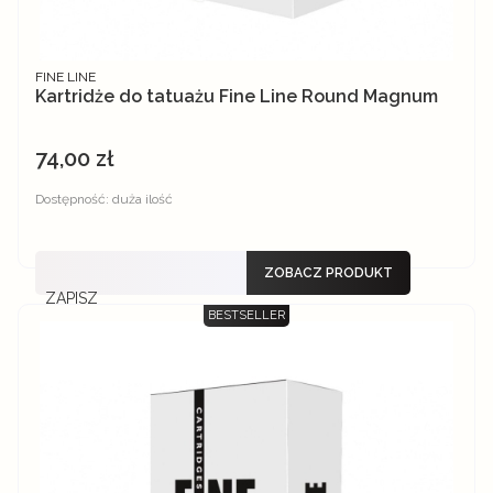
PRODUCENT
FINE LINE
Kartridże do tatuażu Fine Line Round Magnum
74,00 zł
Cena
Dostępność:
duża ilość
ZOBACZ PRODUKT
ZAPISZ
BESTSELLER