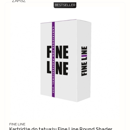
ZAPISZ
BESTSELLER
PRODUCENT
FINE LINE
Kartridże do tatuażu Fine Line Round Shader