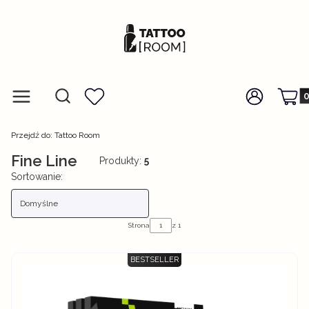
Prod
Otwórz wyszukiwarkę
Szukaj
Menu
Ulubione
Zaloguj się
Koszy
Przejdź do:
Tattoo Room
Fine Line
Produkty:
5
Lista produktów
Sortowanie:
Domyślne
Strona
z 1
BESTSELLER