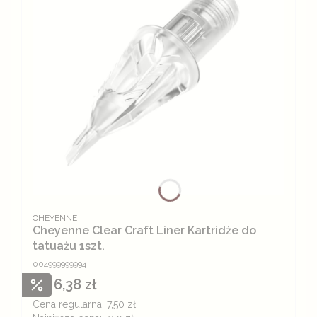
PRODUCENT
CHEYENNE
Cheyenne Clear Craft Liner Kartridże do
tatuażu 1szt.
004999999994
6,38 zł
Cena promocyjna
Cena regularna:
7,50 zł