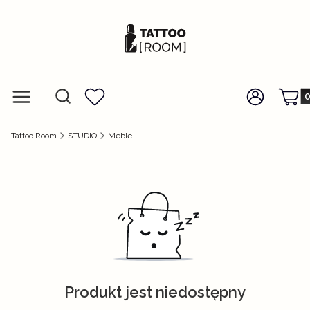
Prod
Otwórz wyszukiwarkę
Szukaj
Menu
Ulubione
Zaloguj się
Koszy
Tattoo Room
STUDIO
Meble
Produkt jest niedostępny